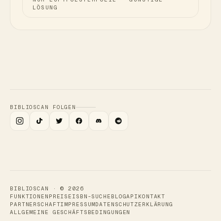
LÖSUNG
BIBLIOSCAN FOLGEN
BIBLIOSCAN · ©
2026
FUNKTIONEN
PREISE
ISBN-SUCHE
BLOG
API
KONTAKT
PARTNERSCHAFT
IMPRESSUM
DATENSCHUTZERKLÄRUNG
ALLGEMEINE GESCHÄFTSBEDINGUNGEN